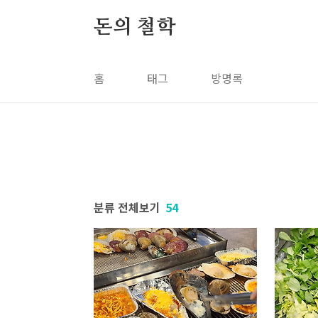
본문 바로가기
돈의 철학
홈
태그
방명록
분류 전체보기
54