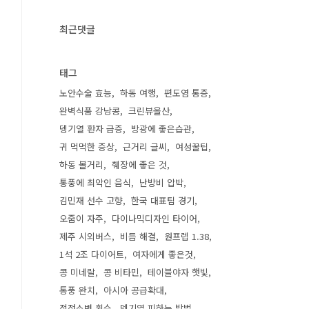
최근댓글
태그
노안수술 효능
하동 여행
편도염 통증
완벽식품 강낭콩
크린뷰올산
뎅기열 환자 급증
방광에 좋은습관
귀 먹먹한 증상
근거리 글씨
여성꿀팁
하동 볼거리
췌장에 좋은 것
통풍에 최악인 음식
난방비 압박
김민재 선수 고향
한국 대표팀 경기
오줌이 자주
다이나믹디자인 타이어
제주 시외버스
비듬 해결
원프렙 1.38
1석 2조 다이어트
여자에게 좋은것
콩 미네랄
콩 비타민
테이블야자 햇빛
통풍 완치
아시아 공급확대
적정소변 횟수
뎅기열 피하는 방법