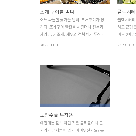
조개 구이를 먹다
어느 싸늘한 늦가을 날씨, 조개구이가 당
플렉시테리
긴다. 조개구이 한판을 시켰더니 전복과
하고 균형 
가리비, 키조개, 새우와 전복까지 푸짐하
어트 2마리
게 나온다. 한판에 5만 5천 원. 어떻게 보
념 다이어트
2023. 11. 16.
2023. 9. 3.
면 비싸고 어떻게 보면 저렴한 것 같다. 양
리고 유제품
이 적을 것 같았지만, 먹고 나니 배가 불렀
소와 과일
다. 치즈와 스파게티와 같이 먹으니 배가
트 그리고
불렀다. 여름에 조개를 먹으면 탈이 날 수
수 있는 플
있지만, 가을이나 겨울에는 부담이 적다.
과 체중 2
불에 익어가는 가리비가 특히 맛있었다.
시테리언 다
가리비가 껍데기에서 떨어지면 다 익었다
하게 설명해
는 증거 전복도 구워 먹으니 생으로 먹었
스트레스가 
을 때만큼 맛있었다. 조개구이는 보통 가
멀리하지 
노안수술 부작용
격이 비싸지만 이번엔 맛있게 배불리 먹
할 수 있습
을 수 있어서 좋았다. 특히 모짜렐라 치즈
하면서 다
예전에는 잘 보이던 작은 글씨들이나 근
를 녹여서 찍어 먹는 맛도 일품이었다. 약
4) 다이어
거리의 글자들이 읽기 어려우신가요? 근