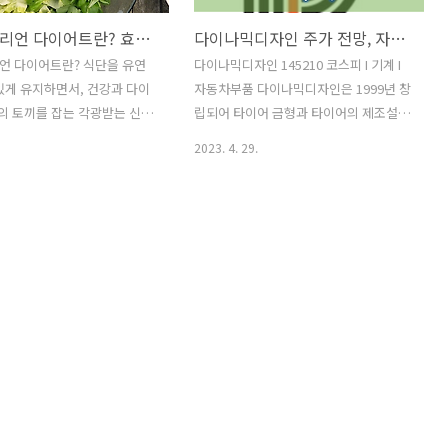
플렉시테리언 다이어트란? 효능과 장점 그리고 부작용
다이나믹디자인 주가 전망, 자회사 이브이첨단소재의 급등
언 다이어트란? 식단을 유연
다이나믹디자인 145210 코스피 I 기계 I
있게 유지하면서, 건강과 다이
자동차부품 다이나믹디자인은 1999년 창
의 토끼를 잡는 각광받는 신개
립되어 타이어 금형과 타이어의 제조설비
 방식입니다. 고기와 생선 그
사업 부분으로 성장해 왔습니다. 국내 시
2023. 4. 29.
을 가끔 섭취하며 식단에 채
장보다는 세계 시장을 목표로 하는 사업
을 포함하면서 포만감과 다이어
구조를 가지고 있으며 전체의 매출 중
 영양섭취까지 골고루 향상할
80%는 해외 타이어 업체들에게 납품하
렉시테리언 다이어트로. 건강
고 있습니다. 타이어 금형 시장은 세계 업
마리를 동시에 잡아보세요. 플렉
체들과 나란히 하고 있습니다. 시가총액
이어트의 효과를 좀 더 간략
1,208.1억원 시가총액 순위 코스피 773
보면! 1) 엄격한 식단 관리에
위 상장주식수 17,090,379주 액면가 500
없습니다. 2) 맛있는 음식을
원 외국인한도주식수 17,090,379 PER
않고, 즐기면서도 다이어트를
N/A, EPS는 2022년 12월 기준으로
니다. 3) 영양섭취를 균형 있게
-9,650원 PBR 2.02배, BPS는 2022년 12
이어트의 부작용이 없습니다.
월 기준 3,499원 배당수익률 N/A 다이나
트로 인한 배변활동의 불편함이
믹디자인 월봉차트 주가가 2018년에 2달